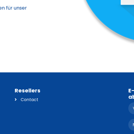
en für unser
Resellers
E
a
Contact