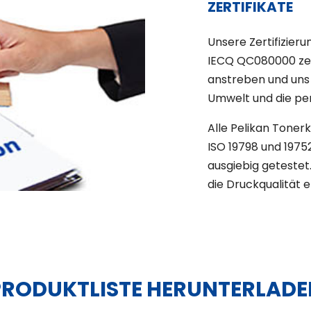
ZERTIFIKATE
Unsere Zertifizieru
IECQ QC080000 zeig
anstreben und uns 
Umwelt und die per
Alle Pelikan Tone
ISO 19798 und 19752
ausgiebig getestet.
die Druckqualität 
PRODUKTLISTE HERUNTERLADE