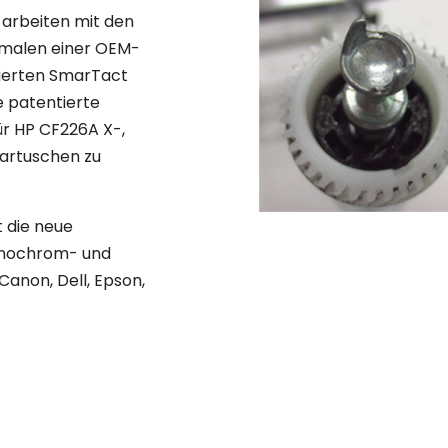
arbeiten mit den
kmalen einer OEM-
tierten SmarTact
e patentierte
ür HP CF226A X-,
artuschen zu
 die neue
onochrom- und
Canon, Dell, Epson,