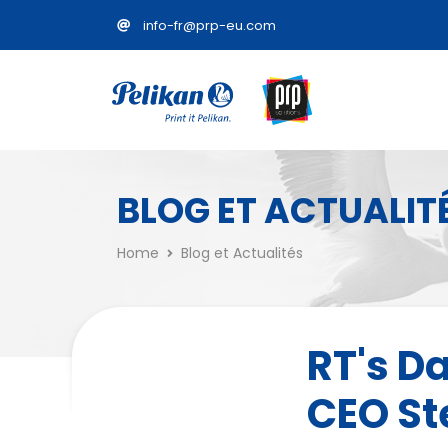
info-fr@prp-eu.com
BLOG ET ACTUALIT
Home
Blog et Actualités
RT's D
CEO S