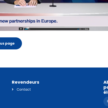
ous page
Revendeurs
A
pa
Contact
é
s