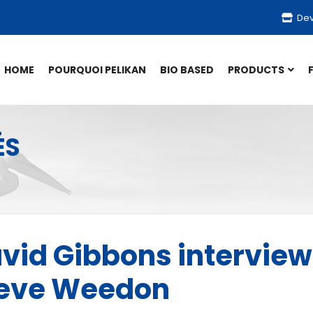
Dev
HOME
POURQUOI PELIKAN
BIO BASED
PRODUCTS
ÉS
avid Gibbons interview
teve Weedon